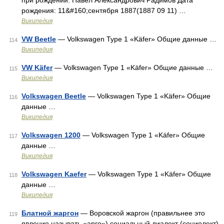
при рождении: Павел Александрович Радимов Дата
рождения: 11&#160;сентября 1887(1887 09 11) …
Википедия
VW Beetle
— Volkswagen Type 1 «Käfer» Общие данные …
114
Википедия
VW Käfer
— Volkswagen Type 1 «Käfer» Общие данные …
115
Википедия
Volkswagen Beetle
— Volkswagen Type 1 «Käfer» Общие
116
данные …
Википедия
Volkswagen 1200
— Volkswagen Type 1 «Käfer» Общие
117
данные …
Википедия
Volkswagen Kaefer
— Volkswagen Type 1 «Käfer» Общие
118
данные …
Википедия
Блатной жаргон
— Воровской жаргон (правильнее это
119
явление называть «арго») социальный диалект (социолект),