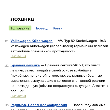
лоханка
Толкование
Перевод
Книги
Volkswagen Kübelwagen
— VW Typ 82 Kuebelwagen 1943
111
Volkswagen Kübelwagen (кюбельваген) германский легковой
автомобиль повышенной проходимости …
Википедия
Бранная лексика
— Бранная лексика&#160; это пласт
112
лексики, заключающий в своей основе грубейшие
(похабные, непристойно мерзкие, вульгарные) бранные
выражения, выступающие в качестве спонтанной реакции
на неожиданную (обычно неприятную) ситуацию. А так же к
бранной …
Википедия
Радимов, Павел Александрович
— Павел Радимов Имя
113